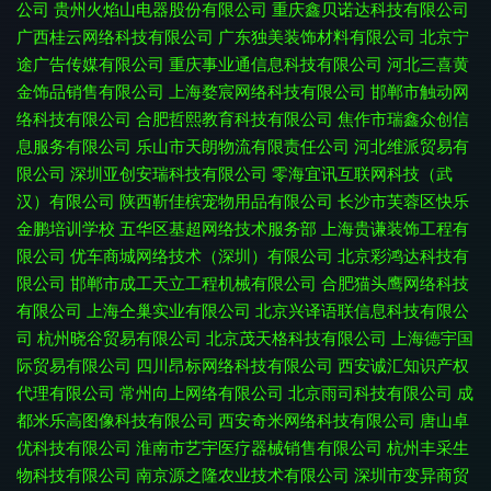
公司
贵州火焰山电器股份有限公司
重庆鑫贝诺达科技有限公司
广西桂云网络科技有限公司
广东独美装饰材料有限公司
北京宁
途广告传媒有限公司
重庆事业通信息科技有限公司
河北三喜黄
金饰品销售有限公司
上海婺宸网络科技有限公司
邯郸市触动网
络科技有限公司
合肥哲熙教育科技有限公司
焦作市瑞鑫众创信
息服务有限公司
乐山市天朗物流有限责任公司
河北维派贸易有
限公司
深圳亚创安瑞科技有限公司
零海宜讯互联网科技（武
汉）有限公司
陕西靳佳槟宠物用品有限公司
长沙市芙蓉区快乐
金鹏培训学校
五华区基超网络技术服务部
上海贵谦装饰工程有
限公司
优车商城网络技术（深圳）有限公司
北京彩鸿达科技有
限公司
邯郸市成工天立工程机械有限公司
合肥猫头鹰网络科技
有限公司
上海仝巢实业有限公司
北京兴译语联信息科技有限公
司
杭州晓谷贸易有限公司
北京茂天格科技有限公司
上海德宇国
际贸易有限公司
四川昂标网络科技有限公司
西安诚汇知识产权
代理有限公司
常州向上网络有限公司
北京雨司科技有限公司
成
都米乐高图像科技有限公司
西安奇米网络科技有限公司
唐山卓
优科技有限公司
淮南市艺宇医疗器械销售有限公司
杭州丰采生
物科技有限公司
南京源之隆农业技术有限公司
深圳市变异商贸